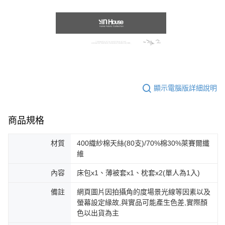
顯示電腦版詳細說明
商品規格
材質
400織紗棉天絲(80支)/70%棉30%萊賽爾纖
維
內容
床包x1、薄被套x1、枕套x2(單人為1入)
備註
網頁圖片因拍攝角的度場景光線等因素以及
螢幕設定緣故,與實品可能產生色差,實際顏
色以出貨為主