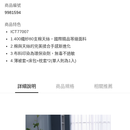
商品編號
信用卡分期付款
9981594
6 期 0 利率 每期
NT$1,046
21家銀行
商品特色
合作金庫商業銀行
第一商業銀行
超商取貨付款
ICT77007
華南商業銀行
彰化商業銀行
1.400織紗80支棉天絲，國際精品等級面料
LINE Pay
上海商業儲蓄銀行
台北富邦商業銀行
國泰世華商業銀行
兆豐國際商業銀行
2.棉與天絲的完美揉合手感新進化
Apple Pay
臺灣中小企業銀行
台中商業銀行
3.布料印染為環保染劑，無毒不過敏
匯豐（台灣）商業銀行
華泰商業銀行
4.薄被套+床包+枕套*2(單人則為1入)
街口支付
聯邦商業銀行
遠東國際商業銀行
元大商業銀行
永豐商業銀行
ATM付款
玉山商業銀行
星展（台灣）商業銀行
台新國際商業銀行
中國信託商業銀行
運送方式
詳細說明
商品規格
相關推薦
台灣樂天信用卡公司
全家取貨付款
免運費
付款後全家取貨
免運費