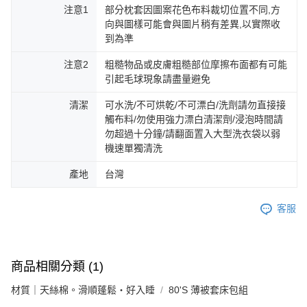
注意1
部分枕套因圖案花色布料裁切位置不同,方
向與圖樣可能會與圖片稍有差異,以實際收
到為準
注意2
粗糙物品或皮膚粗糙部位摩擦布面都有可能
引起毛球現象請盡量避免
清潔
可水洗/不可烘乾/不可漂白/洗劑請勿直接接
觸布料/勿使用強力漂白清潔劑/浸泡時間請
勿超過十分鐘/請翻面置入大型洗衣袋以弱
機速單獨清洗
產地
台灣
客服
商品相關分類 (1)
材質｜天絲棉。滑順蓬鬆・好入睡
80'S 薄被套床包組