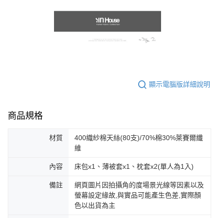
顯示電腦版詳細說明
商品規格
材質
400織紗棉天絲(80支)/70%棉30%萊賽爾纖
維
內容
床包x1、薄被套x1、枕套x2(單人為1入)
備註
網頁圖片因拍攝角的度場景光線等因素以及
螢幕設定緣故,與實品可能產生色差,實際顏
色以出貨為主