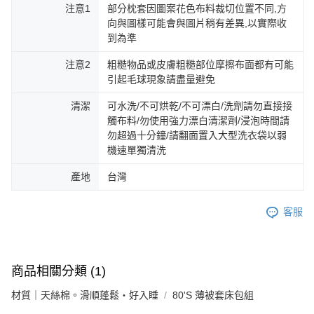
注意1
部分枕套因圖案花色布料裁切位置不同,方
向與圖樣可能會與圖片稍有差異,以實際收
到為準
注意2
粗糙物品或皮膚粗糙部位摩擦布面都有可能
引起毛球現象請盡量避免
清潔
可水洗/不可烘乾/不可漂白/洗劑請勿直接接
觸布料/勿使用強力漂白清潔劑/浸泡時間請
勿超過十分鐘/請翻面置入大型洗衣袋以弱
機速單獨清洗
產地
台灣
客服
商品相關分類 (1)
材質｜天絲棉。滑順蓬鬆・好入睡
80'S 薄被套床包組