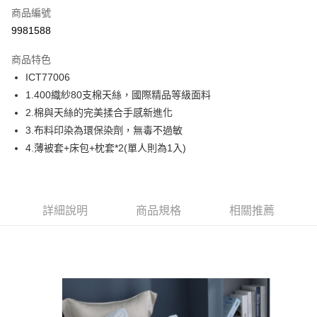
商品編號
信用卡分期付款
9981588
6 期 0 利率 每期
NT$1,046
21家銀行
商品特色
合作金庫商業銀行
第一商業銀行
超商取貨付款
ICT77006
華南商業銀行
彰化商業銀行
1.400織紗80支棉天絲，國際精品等級面料
LINE Pay
上海商業儲蓄銀行
台北富邦商業銀行
國泰世華商業銀行
兆豐國際商業銀行
2.棉與天絲的完美揉合手感新進化
Apple Pay
臺灣中小企業銀行
台中商業銀行
3.布料印染為環保染劑，無毒不過敏
匯豐（台灣）商業銀行
華泰商業銀行
4.薄被套+床包+枕套*2(單人則為1入)
街口支付
聯邦商業銀行
遠東國際商業銀行
元大商業銀行
永豐商業銀行
ATM付款
玉山商業銀行
星展（台灣）商業銀行
台新國際商業銀行
中國信託商業銀行
運送方式
詳細說明
商品規格
相關推薦
台灣樂天信用卡公司
全家取貨付款
免運費
付款後全家取貨
免運費