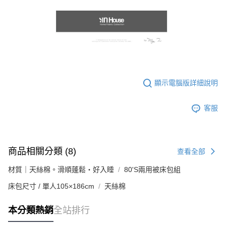
顯示電腦版詳細說明
客服
商品相關分類 (8)
查看全部
材質｜天絲棉。滑順蓬鬆・好入睡
80'S兩用被床包組
床包尺寸 / 單人105×186cm
天絲棉
本分類熱銷
全站排行