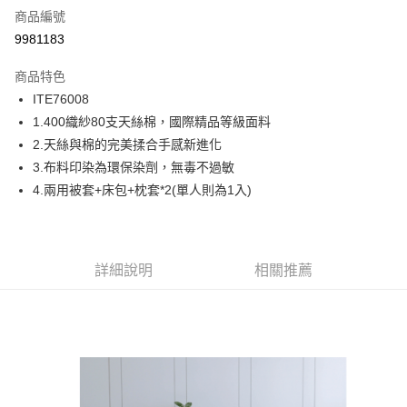
商品編號
信用卡分期付款
9981183
6 期 0 利率 每期
NT$1,313
21家銀行
商品特色
合作金庫商業銀行
第一商業銀行
LINE Pay
ITE76008
華南商業銀行
彰化商業銀行
1.400織紗80支天絲棉，國際精品等級面料
Apple Pay
上海商業儲蓄銀行
台北富邦商業銀行
國泰世華商業銀行
兆豐國際商業銀行
2.天絲與棉的完美揉合手感新進化
街口支付
臺灣中小企業銀行
台中商業銀行
3.布料印染為環保染劑，無毒不過敏
匯豐（台灣）商業銀行
華泰商業銀行
4.兩用被套+床包+枕套*2(單人則為1入)
ATM付款
聯邦商業銀行
遠東國際商業銀行
元大商業銀行
永豐商業銀行
運送方式
玉山商業銀行
星展（台灣）商業銀行
台新國際商業銀行
中國信託商業銀行
宅配
詳細說明
相關推薦
台灣樂天信用卡公司
免運費