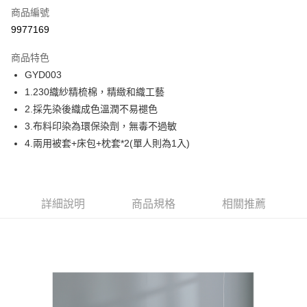
商品編號
信用卡分期付款
9977169
6 期 0 利率 每期
NT$945
21家銀行
商品特色
合作金庫商業銀行
第一商業銀行
LINE Pay
GYD003
華南商業銀行
彰化商業銀行
1.230織紗精梳棉，精緻和織工藝
Apple Pay
上海商業儲蓄銀行
台北富邦商業銀行
國泰世華商業銀行
兆豐國際商業銀行
2.採先染後織成色溫潤不易褪色
街口支付
臺灣中小企業銀行
台中商業銀行
3.布料印染為環保染劑，無毒不過敏
匯豐（台灣）商業銀行
華泰商業銀行
4.兩用被套+床包+枕套*2(單人則為1入)
ATM付款
聯邦商業銀行
遠東國際商業銀行
元大商業銀行
永豐商業銀行
運送方式
玉山商業銀行
星展（台灣）商業銀行
台新國際商業銀行
中國信託商業銀行
宅配
詳細說明
商品規格
相關推薦
台灣樂天信用卡公司
免運費