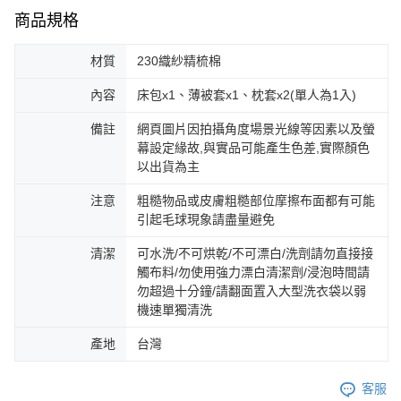
商品規格
材質
230織紗精梳棉
內容
床包x1、薄被套x1、枕套x2(單人為1入)
備註
網頁圖片因拍攝角度場景光線等因素以及螢
幕設定緣故,與實品可能產生色差,實際顏色
以出貨為主
注意
粗糙物品或皮膚粗糙部位摩擦布面都有可能
引起毛球現象請盡量避免
清潔
可水洗/不可烘乾/不可漂白/洗劑請勿直接接
觸布料/勿使用強力漂白清潔劑/浸泡時間請
勿超過十分鐘/請翻面置入大型洗衣袋以弱
機速單獨清洗
產地
台灣
客服