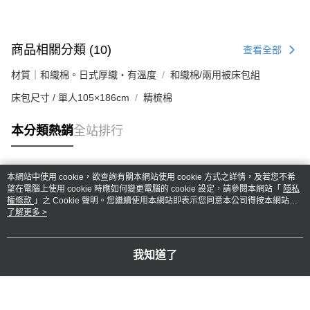
商品相關分類 (10)
查看全部
材質｜和織棉。日式厚織・有溫度
和織棉/兩用被床包組
床包尺寸 / 單人105×186cm
精梳棉
本分類熱銷
全站排行
本網站中使用 cookie，欲查詢有關本網站使用 cookie 方式之詳情，及若您不希
熱門標籤
望在電腦上使用 cookie 時應如何變更電腦的 cookie 設定，請參閱本網站「
隱私
權條款
」之 Cookie 聲明。您繼續使用本網站即表示您同意本公司得按本網站使
用條款之 Cookie 聲明使用 cookie。
了解更多 >
我知道了