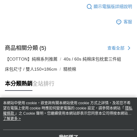
顯示電腦版詳細說明
客服
商品相關分類 (5)
查看全部
【COTTON】純棉系列推薦
40s / 60s 純棉床包枕套三件組
床包尺寸 / 雙人150×186cm
精梳棉
本分類熱銷
全站排行
本網站中使用 cookie，欲查詢有關本網站使用 cookie 方式之詳情，及若您不希
熱門標籤
望在電腦上使用 cookie 時應如何變更電腦的 cookie 設定，請參閱本網站「
隱私
權條款
」之 Cookie 聲明。您繼續使用本網站即表示您同意本公司得按本網站使
用條款之 Cookie 聲明使用 cookie。
了解更多 >