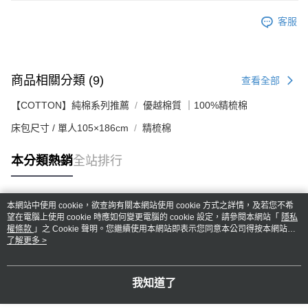
客服
商品相關分類 (9)
查看全部
【COTTON】純棉系列推薦
優越棉質 ｜100%精梳棉
床包尺寸 / 單人105×186cm
精梳棉
本分類熱銷
全站排行
本網站中使用 cookie，欲查詢有關本網站使用 cookie 方式之詳情，及若您不希
熱門標籤
望在電腦上使用 cookie 時應如何變更電腦的 cookie 設定，請參閱本網站「
隱私
權條款
」之 Cookie 聲明。您繼續使用本網站即表示您同意本公司得按本網站使
用條款之 Cookie 聲明使用 cookie。
了解更多 >
我知道了