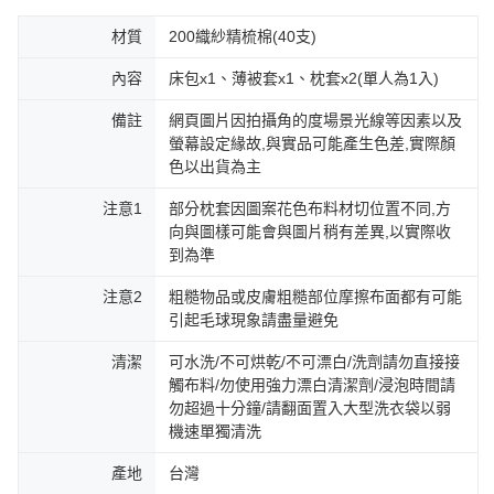
材質
200織紗精梳棉(40支)
內容
床包x1、薄被套x1、枕套x2(單人為1入)
備註
網頁圖片因拍攝角的度場景光線等因素以及
螢幕設定緣故,與實品可能產生色差,實際顏
色以出貨為主
注意1
部分枕套因圖案花色布料材切位置不同,方
向與圖樣可能會與圖片稍有差異,以實際收
到為準
注意2
粗糙物品或皮膚粗糙部位摩擦布面都有可能
引起毛球現象請盡量避免
清潔
可水洗/不可烘乾/不可漂白/洗劑請勿直接接
觸布料/勿使用強力漂白清潔劑/浸泡時間請
勿超過十分鐘/請翻面置入大型洗衣袋以弱
機速單獨清洗
產地
台灣