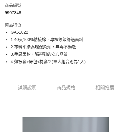
商品編號
信用卡分期付款
9907348
6 期 0 利率 每期
NT$493
21家銀行
商品特色
合作金庫商業銀行
第一商業銀行
超商取貨付款
GA51822
華南商業銀行
彰化商業銀行
1.40支100%精梳棉，專櫃等級舒適面料
LINE Pay
上海商業儲蓄銀行
台北富邦商業銀行
國泰世華商業銀行
兆豐國際商業銀行
2.布料印染為環保染劑，無毒不過敏
Apple Pay
臺灣中小企業銀行
台中商業銀行
3.手感柔軟，觸得到的安心品質
匯豐（台灣）商業銀行
華泰商業銀行
4.薄被套+床包+枕套*2(單人組合則為1入)
街口支付
聯邦商業銀行
遠東國際商業銀行
元大商業銀行
永豐商業銀行
ATM付款
玉山商業銀行
星展（台灣）商業銀行
台新國際商業銀行
中國信託商業銀行
運送方式
詳細說明
商品規格
相關推薦
台灣樂天信用卡公司
全家取貨付款
免運費
付款後全家取貨
免運費