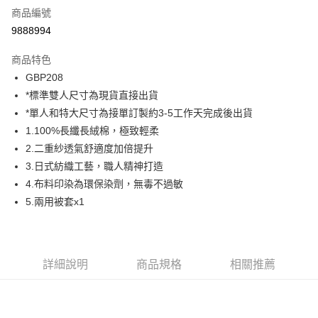
商品編號
信用卡分期付款
9888994
6 期 0 利率 每期
NT$546
21家銀行
商品特色
合作金庫商業銀行
第一商業銀行
LINE Pay
GBP208
華南商業銀行
彰化商業銀行
*標準雙人尺寸為現貨直接出貨
Apple Pay
上海商業儲蓄銀行
台北富邦商業銀行
國泰世華商業銀行
兆豐國際商業銀行
*單人和特大尺寸為接單訂製約3-5工作天完成後出貨
街口支付
臺灣中小企業銀行
台中商業銀行
1.100%長纖長絨棉，極致輕柔
匯豐（台灣）商業銀行
華泰商業銀行
2.二重紗透氣舒適度加倍提升
ATM付款
聯邦商業銀行
遠東國際商業銀行
3.日式紡織工藝，職人精神打造
元大商業銀行
永豐商業銀行
4.布料印染為環保染劑，無毒不過敏
運送方式
玉山商業銀行
星展（台灣）商業銀行
5.兩用被套x1
台新國際商業銀行
中國信託商業銀行
宅配
台灣樂天信用卡公司
免運費
詳細說明
商品規格
相關推薦