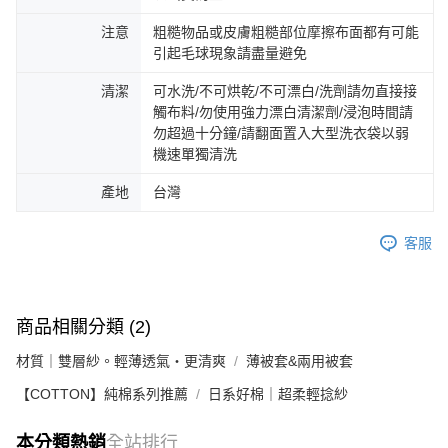
注意
粗糙物品或皮膚粗糙部位摩擦布面都有可能
引起毛球現象請盡量避免
清潔
可水洗/不可烘乾/不可漂白/洗劑請勿直接接
觸布料/勿使用強力漂白清潔劑/浸泡時間請
勿超過十分鐘/請翻面置入大型洗衣袋以弱
機速單獨清洗
產地
台灣
客服
商品相關分類 (2)
材質｜雙層紗。輕薄透氣・更清爽
薄被套&兩用被套
【COTTON】純棉系列推薦
日系好棉｜超柔輕捻紗
本分類熱銷
全站排行