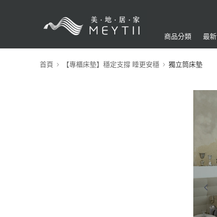
商品分類
最新
首頁
【專櫃床墊】穩定支撐 睡更安穩
獨立筒床墊