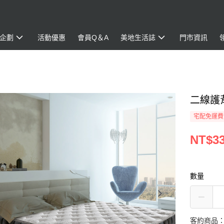
企劃
活動優惠
會員Q＆A
美地生活誌
門市資訊
二線護
宅配免運費
NT$33
數量
客約商品