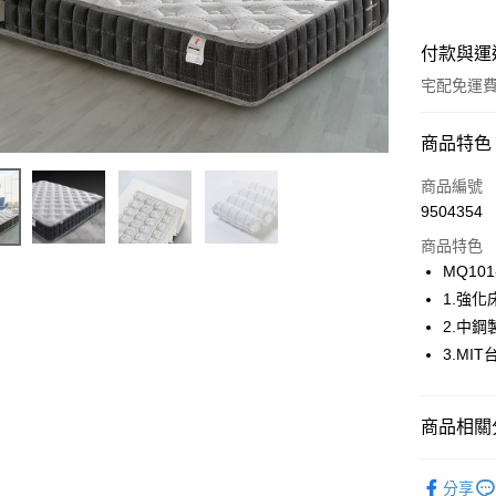
付款與運
宅配免運
付款方式
商品特色
信用卡一
商品編號
9504354
信用卡分
商品特色
6 期 
MQ101
合作金
1.強
LINE Pay
華南商
2.中
Apple Pay
上海商
3.M
國泰世
街口支付
臺灣中
匯豐（
ATM付款
商品相關分
聯邦商
元大商
【專櫃床墊
玉山商
分享