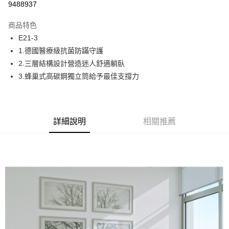
9488937
6 期 0 利率 每期
NT$6,600
21家銀行
商品特色
合作金庫商業銀行
第一商業銀行
LINE Pay
E21-3
華南商業銀行
彰化商業銀行
1.德國醫療級抗菌防蹣守護
Apple Pay
上海商業儲蓄銀行
台北富邦商業銀行
國泰世華商業銀行
兆豐國際商業銀行
2.三層結構設計營造迷人舒適躺臥
街口支付
臺灣中小企業銀行
台中商業銀行
3.蜂巢式高碳鋼獨立筒給予最佳支撐力
匯豐（台灣）商業銀行
華泰商業銀行
ATM付款
聯邦商業銀行
遠東國際商業銀行
元大商業銀行
永豐商業銀行
運送方式
玉山商業銀行
星展（台灣）商業銀行
詳細說明
相關推薦
台新國際商業銀行
中國信託商業銀行
宅配
台灣樂天信用卡公司
免運費