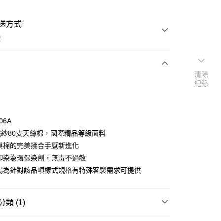
送方式
費
清除
次付款
紀錄
期付款
0 利率 每期
NT$16,666
21家銀行
06A
庫商業銀行
第一商業銀行
00織紗80支天絲棉，國際精品等級面料
業銀行
彰化商業銀行
絲與棉的完美揉合手感新進化
業儲蓄銀行
台北富邦商業銀行
料印染為環保染劑，無毒不過敏
華商業銀行
兆豐國際商業銀行
賣場為針對該品項樣式規格有特殊客製需求可提供
小企業銀行
台中商業銀行
台灣）商業銀行
華泰商業銀行
業銀行
遠東國際商業銀行
類 (1)
業銀行
永豐商業銀行
業銀行
星展（台灣）商業銀行