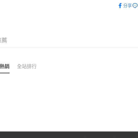
運送方式
【客製服
台新國
分享
台灣樂
宅配
免運費
推薦
熱銷
全站排行