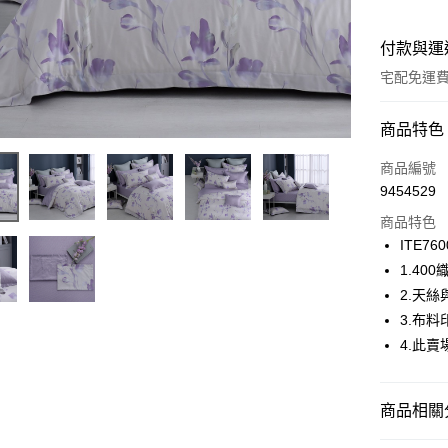
付款與運
宅配免運
付款方式
商品特色
信用卡一
商品編號
9454529
信用卡分
商品特色
6 期 
ITE760
合作金
1.4
LINE Pay
華南商
2.天
Apple Pay
上海商
3.布
國泰世
4.此
街口支付
臺灣中
匯豐（
ATM付款
聯邦商
商品相關分
元大商
玉山商