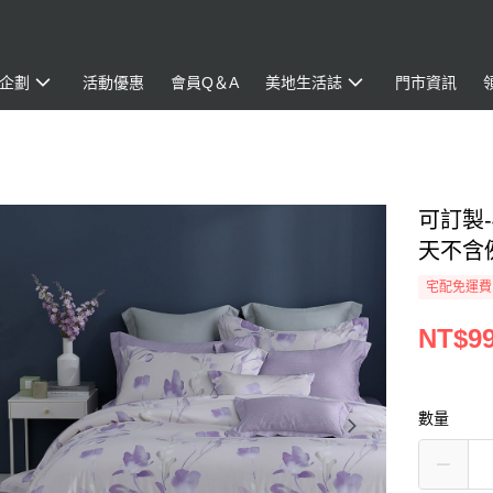
企劃
活動優惠
會員Q＆A
美地生活誌
門市資訊
可訂製-
天不含
宅配免運費
NT$99
數量