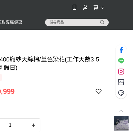
0
領取專屬優惠
400織紗天絲棉/堇色染花(工作天數3-5
例假日)
,999