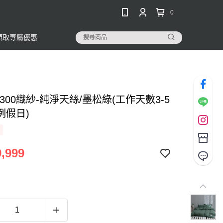
0
領取專屬優惠
300織紗-純淨天絲/墨松綠(工作天數3-5
例假日)
,999