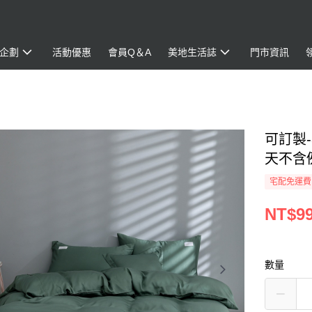
企劃
活動優惠
會員Q＆A
美地生活誌
門市資訊
可訂製-
天不含
宅配免運費
NT$99
數量