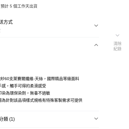
預計 5 個工作天出貨
送方式
費
清除
紀錄
次付款
期付款
0 利率 每期
NT$16,666
21家銀行
00織紗60支萊賽爾纖維-天絲，國際精品等級面料
庫商業銀行
第一商業銀行
滑手感，觸手可得的柔滑感受
業銀行
彰化商業銀行
料印染為環保染劑，無毒不過敏
業儲蓄銀行
台北富邦商業銀行
賣場為針對該品項樣式規格有特殊客製需求可提供
華商業銀行
兆豐國際商業銀行
小企業銀行
台中商業銀行
台灣）商業銀行
華泰商業銀行
類 (1)
業銀行
遠東國際商業銀行
業銀行
永豐商業銀行