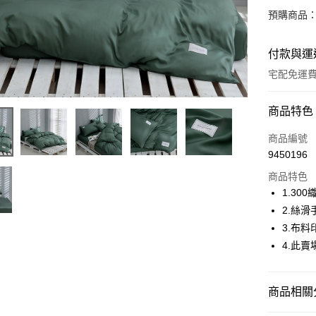
預購商品：
付款與運
宅配免運
付款方式
商品特色
信用卡一
商品編號
9450196
信用卡分
商品特色
6 期 
1.3
合作金
2.絲
LINE Pay
華南商
3.布
Apple Pay
上海商
4.此
國泰世
街口支付
臺灣中
匯豐（
ATM付款
商品相關分
聯邦商
元大商