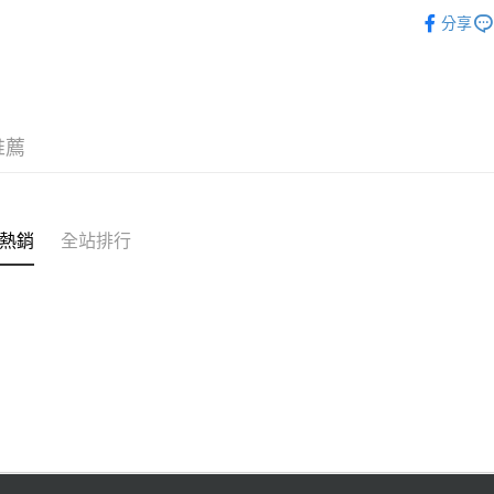
【客製服
玉山商
分享
運送方式
台新國
台灣樂
宅配
免運費
推薦
熱銷
全站排行