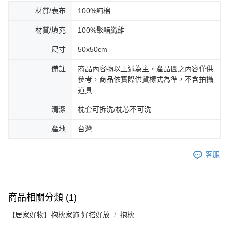
材質/表布
100%純棉
材質/填充
100%聚酯纖維
尺寸
50x50cm
備註
商品內容物以上述為主，產品圖之內容僅供
參考，商品依實際供貨樣式為準，不含拍攝
道具
清潔
枕套可拆洗/枕芯不可洗
產地
台灣
客服
商品相關分類 (1)
【居家好物】抱枕家飾 好搭好放
抱枕