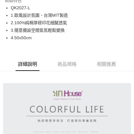
商品特色
合作金庫商業銀行
第一商業銀行
LINE Pay
QK2027-L
華南商業銀行
彰化商業銀行
1.歐風設計氛圍、台灣MIT製造
Apple Pay
上海商業儲蓄銀行
台北富邦商業銀行
國泰世華商業銀行
兆豐國際商業銀行
2.100%純棉厚磅印花細膩透氣
街口支付
臺灣中小企業銀行
台中商業銀行
3.隨意擺設空間氣氛輕鬆變換
匯豐（台灣）商業銀行
華泰商業銀行
4.50x50cm
ATM付款
聯邦商業銀行
遠東國際商業銀行
元大商業銀行
永豐商業銀行
運送方式
玉山商業銀行
星展（台灣）商業銀行
台新國際商業銀行
中國信託商業銀行
宅配
詳細說明
商品規格
相關推薦
台灣樂天信用卡公司
免運費