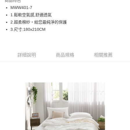
商品特色
合作金庫商業銀行
第一商業銀行
LINE Pay
MWW401-7
華南商業銀行
彰化商業銀行
1.鬆軟空氣感,舒適透氣
Apple Pay
上海商業儲蓄銀行
台北富邦商業銀行
國泰世華商業銀行
兆豐國際商業銀行
2.超柔棉紗，給您最純淨的保護
街口支付
臺灣中小企業銀行
台中商業銀行
3.尺寸:180x210CM
匯豐（台灣）商業銀行
華泰商業銀行
ATM付款
聯邦商業銀行
遠東國際商業銀行
元大商業銀行
永豐商業銀行
運送方式
玉山商業銀行
星展（台灣）商業銀行
詳細說明
商品規格
相關推薦
台新國際商業銀行
中國信託商業銀行
宅配
台灣樂天信用卡公司
免運費