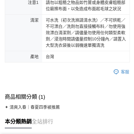
注意1
請勿以粗糙之物品如竹蓆或身體皮膚粗糙部
位磨擦布面，以免造成布面起毛球之狀況
清潔
可水洗（初次洗滌請清水洗）／不可烘乾／
不可漂白／洗劑勿直接接觸布料／勿使用強
效漂白清潔劑／請儘量勿使用任何類型柔軟
劑／浸泡時間請儘量控制10分鐘內／請置入
大型洗衣袋後以弱機速單獨清洗
產地
台灣
客服
商品相關分類 (1)
✦ 清爽入春｜春夏四季被推薦
本分類熱銷
全站排行