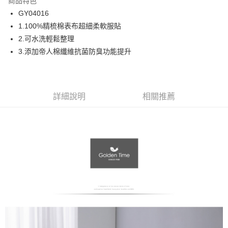
商品特色
合作金庫商業銀行
第一商業銀行
LINE Pay
GY04016
華南商業銀行
彰化商業銀行
1.100%精梳棉表布超細柔軟服貼
Apple Pay
上海商業儲蓄銀行
台北富邦商業銀行
國泰世華商業銀行
兆豐國際商業銀行
2.可水洗輕鬆整理
街口支付
臺灣中小企業銀行
台中商業銀行
3.添加帝人棉纖維抗菌防臭功能提升
匯豐（台灣）商業銀行
華泰商業銀行
ATM付款
聯邦商業銀行
遠東國際商業銀行
元大商業銀行
永豐商業銀行
運送方式
玉山商業銀行
星展（台灣）商業銀行
詳細說明
相關推薦
台新國際商業銀行
中國信託商業銀行
宅配
台灣樂天信用卡公司
免運費