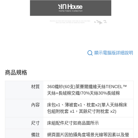
顯示電腦版詳細說明
商品規格
材質
360織紗(60支)萊賽爾纖維天絲TENCEL™
天絲+長絨棉交織/70%天絲30%長絨棉
內容
床包x1、薄被套x1、枕套x2(單人天絲棉床
包組附枕套 x1，其餘尺寸附枕套 x2)
尺寸
床組配件尺寸如商品圖所示
備註
網頁圖片因拍攝角度場景光線等因素以及螢