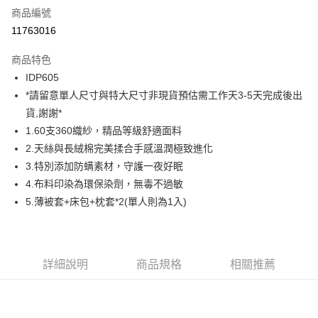
商品編號
信用卡分期付款
11763016
6 期 0 利率 每期
NT$730
21家銀行
商品特色
合作金庫商業銀行
第一商業銀行
超商取貨付款
IDP605
華南商業銀行
彰化商業銀行
*請留意單人尺寸與特大尺寸非現貨預估需工作天3-5天完成後出
LINE Pay
上海商業儲蓄銀行
台北富邦商業銀行
國泰世華商業銀行
兆豐國際商業銀行
貨,謝謝*
Apple Pay
臺灣中小企業銀行
台中商業銀行
1.60支360織紗，精品等級舒適面料
匯豐（台灣）商業銀行
華泰商業銀行
2.天絲與長絨棉完美揉合手感溫潤極致進化
街口支付
聯邦商業銀行
遠東國際商業銀行
3.特別添加防螨素材，守護一夜好眠
元大商業銀行
永豐商業銀行
ATM付款
4.布料印染為環保染劑，無毒不過敏
玉山商業銀行
星展（台灣）商業銀行
5.薄被套+床包+枕套*2(單人則為1入)
台新國際商業銀行
中國信託商業銀行
運送方式
台灣樂天信用卡公司
全家取貨付款
免運費
詳細說明
商品規格
相關推薦
付款後全家取貨
免運費