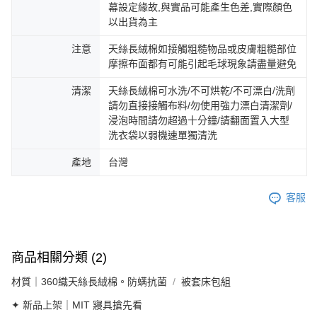
幕設定緣故,與實品可能產生色差,實際顏色
以出貨為主
注意
天絲長絨棉如接觸粗糙物品或皮膚粗糙部位
摩擦布面都有可能引起毛球現象請盡量避免
清潔
天絲長絨棉可水洗/不可烘乾/不可漂白/洗劑
請勿直接接觸布料/勿使用強力漂白清潔劑/
浸泡時間請勿超過十分鐘/請翻面置入大型
洗衣袋以弱機速單獨清洗
產地
台灣
客服
商品相關分類 (2)
材質｜360織天絲長絨棉。防螨抗菌
被套床包組
✦ 新品上架｜MIT 寢具搶先看