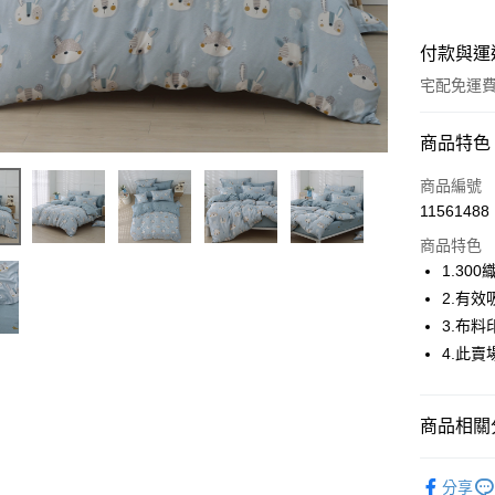
付款與運
宅配免運
付款方式
商品特色
信用卡一
商品編號
11561488
信用卡分
商品特色
6 期 
1.3
合作金
2.有
LINE Pay
華南商
3.布
Apple Pay
上海商
4.此
國泰世
街口支付
臺灣中
匯豐（
ATM付款
商品相關分
聯邦商
元大商
【客製服
玉山商
分享