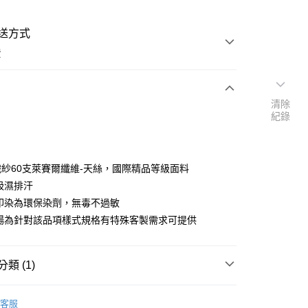
送方式
費
清除
次付款
紀錄
期付款
0 利率 每期
NT$16,666
21家銀行
00織紗60支萊賽爾纖維-天絲，國際精品等級面料
庫商業銀行
第一商業銀行
效吸濕排汗
業銀行
彰化商業銀行
料印染為環保染劑，無毒不過敏
業儲蓄銀行
台北富邦商業銀行
賣場為針對該品項樣式規格有特殊客製需求可提供
華商業銀行
兆豐國際商業銀行
小企業銀行
台中商業銀行
台灣）商業銀行
華泰商業銀行
類 (1)
業銀行
遠東國際商業銀行
業銀行
永豐商業銀行
務】任選花色可訂製尺寸
天絲
業銀行
星展（台灣）商業銀行
客服