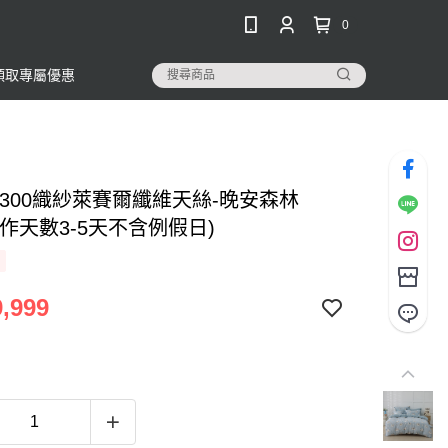
0
領取專屬優惠
-300織紗萊賽爾纖維天絲-晚安森林
(工作天數3-5天不含例假日)
,999