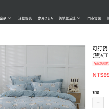
企劃
活動優惠
會員Q＆A
美地生活誌
門市資訊
可訂製
(藍)/
宅配免運費
NT$99
數量