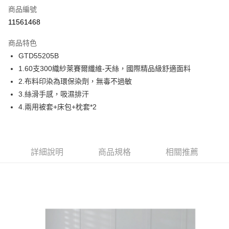
商品編號
信用卡分期付款
11561468
6 期 0 利率 每期
NT$943
21家銀行
商品特色
合作金庫商業銀行
第一商業銀行
超商取貨付款
GTD55205B
華南商業銀行
彰化商業銀行
1.60支300織紗萊賽爾纖維-天絲，國際精品級舒適面料
LINE Pay
上海商業儲蓄銀行
台北富邦商業銀行
國泰世華商業銀行
兆豐國際商業銀行
2.布料印染為環保染劑，無毒不過敏
Apple Pay
臺灣中小企業銀行
台中商業銀行
3.絲滑手感，吸濕排汗
匯豐（台灣）商業銀行
華泰商業銀行
4.兩用被套+床包+枕套*2
街口支付
聯邦商業銀行
遠東國際商業銀行
元大商業銀行
永豐商業銀行
ATM付款
玉山商業銀行
星展（台灣）商業銀行
台新國際商業銀行
中國信託商業銀行
運送方式
詳細說明
商品規格
相關推薦
台灣樂天信用卡公司
全家取貨付款
免運費
付款後全家取貨
免運費