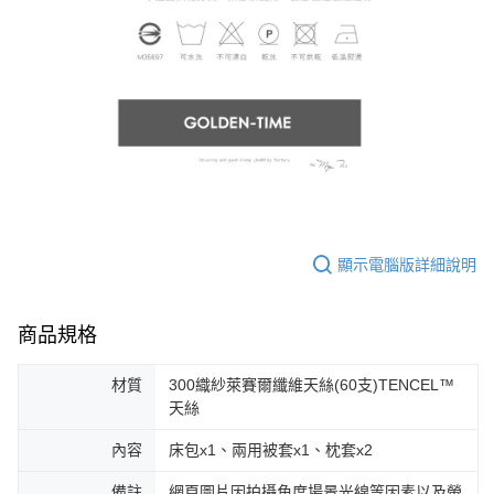
顯示電腦版詳細說明
商品規格
材質
300織紗萊賽爾纖維天絲(60支)TENCEL™
天絲
內容
床包x1、兩用被套x1、枕套x2
備註
網頁圖片因拍攝角度場景光線等因素以及螢