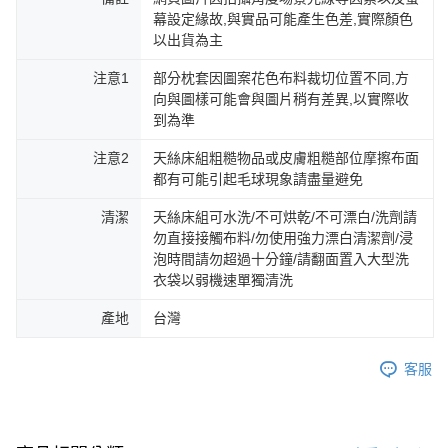
幕設定緣故,與實品可能產生色差,實際顏色
以出貨為主
注意1
部分枕套因圖案花色布料裁切位置不同,方
向與圖樣可能會與圖片稍有差異,以實際收
到為準
注意2
天絲床組粗糙物品或皮膚粗糙部位摩擦布面
都有可能引起毛球現象請盡量避免
清潔
天絲床組可水洗/不可烘乾/不可漂白/洗劑請
勿直接接觸布料/勿使用強力漂白清潔劑/浸
泡時間請勿超過十分鐘/請翻面置入大型洗
衣袋以弱機速單獨清洗
產地
台灣
客服