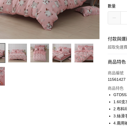
數量
付款與運
超取免運
付款方式
商品特色
信用卡一
商品編號
11561427
信用卡分
商品特色
6 期 
GTD55
合作金
1.6
超商取貨
華南商
2.布
LINE Pay
上海商
3.絲
國泰世
4.兩用
Apple Pay
臺灣中