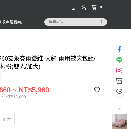
0
領取專屬優惠
紗60支萊賽爾纖維-天絲-兩用被床包組/
-粉(雙人/加大)
660 ~ NT$5,960
 ~ NT$12,000
加大