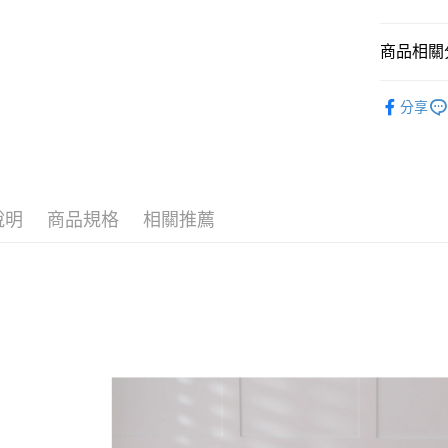
匯豐（
街口支付
聯邦商
商品相關分
元大商
ATM付款
玉山商
材質｜設
台新國
分享
台灣樂
【TENC
運送方式
✦ 新品上
全家取貨
✦ 300
免運費
說明
商品規格
相關推薦
付款後全
免運費
萊爾富取
免運費
付款後萊
免運費
7-11取貨
免運費