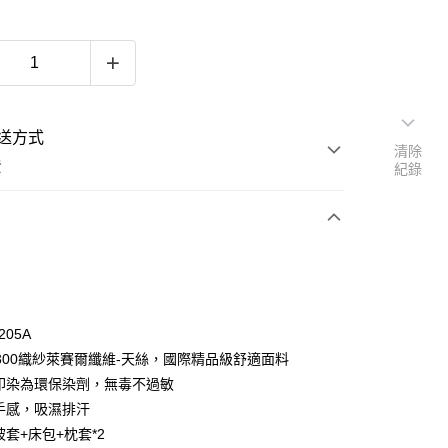
送方式
清除
費
紀錄
次付款
期付款
0 利率 每期
NT$943
21家銀行
205A
庫商業銀行
第一商業銀行
0支300織紗萊賽爾纖維-天絲，國際精品級舒適面料
付款
業銀行
彰化商業銀行
料印染為環保染劑，無毒不過敏
業儲蓄銀行
台北富邦商業銀行
滑手感，吸濕排汗
華商業銀行
兆豐國際商業銀行
被套+床包+枕套*2
小企業銀行
台中商業銀行