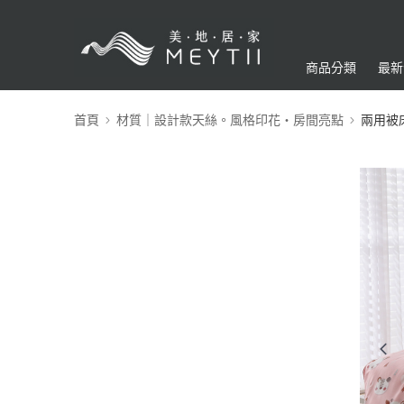
商品分類
最新
首頁
材質｜設計款天絲。風格印花・房間亮點
兩用被