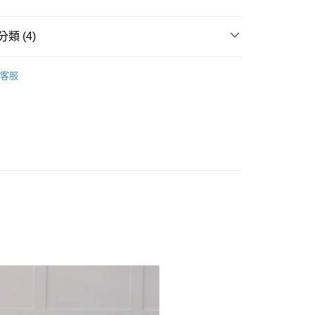
台灣）商業銀行
華泰商業銀行
業銀行
遠東國際商業銀行
類 (4)
業銀行
永豐商業銀行
業銀行
星展（台灣）商業銀行
計款天絲。風格印花・房間亮點
兩用被床包組
際商業銀行
中國信託商業銀行
客服
天信用卡公司
EL】天絲系列推薦
60's設計款天絲床包兩用被
架｜MIT 寢具搶先看
付款
織天絲｜兩用被組領卷折1500
家取貨
貨付款
爾富取貨
付款