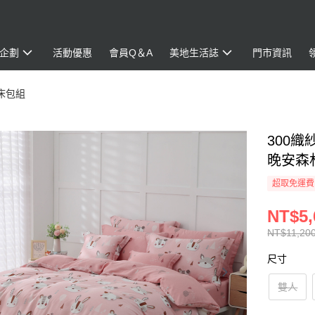
企劃
活動優惠
會員Q＆A
美地生活誌
門市資訊
床包組
300織
晚安森林
超取免運費
NT$5,
NT$11,200
尺寸
雙人