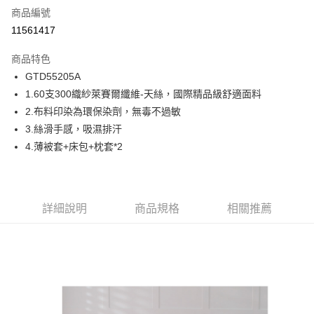
商品編號
信用卡分期付款
11561417
6 期 0 利率 每期
NT$710
21家銀行
商品特色
合作金庫商業銀行
第一商業銀行
超商取貨付款
GTD55205A
華南商業銀行
彰化商業銀行
1.60支300織紗萊賽爾纖維-天絲，國際精品級舒適面料
LINE Pay
上海商業儲蓄銀行
台北富邦商業銀行
國泰世華商業銀行
兆豐國際商業銀行
2.布料印染為環保染劑，無毒不過敏
Apple Pay
臺灣中小企業銀行
台中商業銀行
3.絲滑手感，吸濕排汗
匯豐（台灣）商業銀行
華泰商業銀行
4.薄被套+床包+枕套*2
街口支付
聯邦商業銀行
遠東國際商業銀行
元大商業銀行
永豐商業銀行
ATM付款
玉山商業銀行
星展（台灣）商業銀行
台新國際商業銀行
中國信託商業銀行
運送方式
詳細說明
商品規格
相關推薦
台灣樂天信用卡公司
全家取貨付款
免運費
付款後全家取貨
免運費