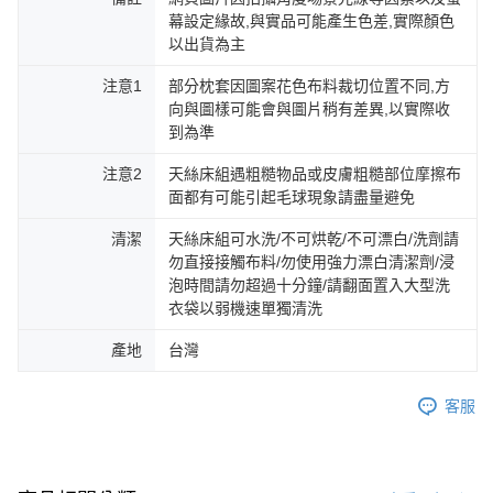
幕設定緣故,與實品可能產生色差,實際顏色
以出貨為主
注意1
部分枕套因圖案花色布料裁切位置不同,方
向與圖樣可能會與圖片稍有差異,以實際收
到為準
注意2
天絲床組遇粗糙物品或皮膚粗糙部位摩擦布
面都有可能引起毛球現象請盡量避免
清潔
天絲床組可水洗/不可烘乾/不可漂白/洗劑請
勿直接接觸布料/勿使用強力漂白清潔劑/浸
泡時間請勿超過十分鐘/請翻面置入大型洗
衣袋以弱機速單獨清洗
產地
台灣
客服