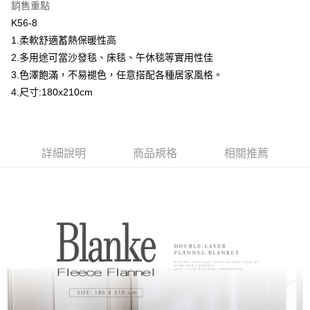
銷售重點
Apple Pay
K56-8
1.柔軟舒適蓄熱保暖性高
街口支付
2.多用途可當沙發毯、床毯、午休毯等實用性佳
ATM付款
3.色澤飽滿，不易褪色，任意搭配各種居家風格。
4.尺寸:180x210cm
運送方式
詳細說明
商品規格
相關推薦