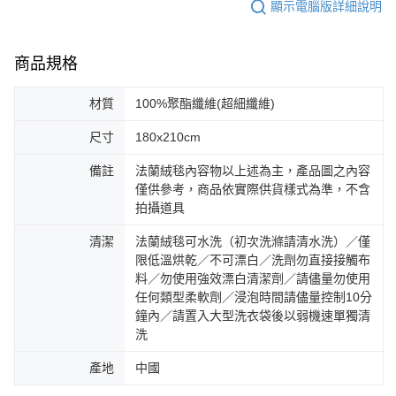
顯示電腦版詳細說明
商品規格
材質
100%聚酯纖維(超細纖維)
尺寸
180x210cm
備註
法蘭絨毯內容物以上述為主，產品圖之內容
僅供參考，商品依實際供貨樣式為準，不含
拍攝道具
清潔
法蘭絨毯可水洗（初次洗滌請清水洗）／僅
限低溫烘乾／不可漂白／洗劑勿直接接觸布
料／勿使用強效漂白清潔劑／請儘量勿使用
任何類型柔軟劑／浸泡時間請儘量控制10分
鐘內／請置入大型洗衣袋後以弱機速單獨清
洗
產地
中國