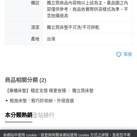
備註
獨立筒商品內容物以上述為主，產品圖之內
容僅供參考，商品依實際供貨樣式為準，不
含拍攝道具
清潔
獨立筒床墊不可洗/不可烘乾
產地
台灣
客服
商品相關分類 (2)
【專櫃床墊】穩定支撐 睡更安穩
獨立筒床墊
✦ 輕旅床墊｜輕巧好收納・外宿首選
本分類熱銷
全站排行
本網站中使用 cookie，欲查詢有關本網站使用 cookie 方式之詳情，及若您不希