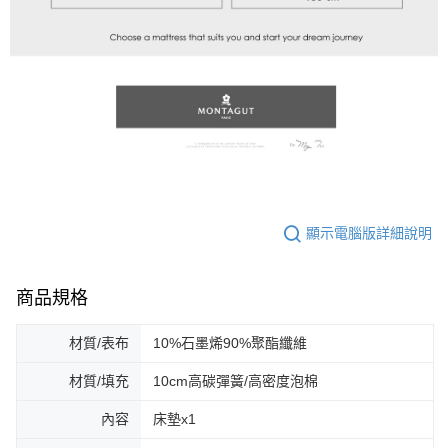
顯示電腦版詳細說明
商品規格
材質/表布
10%石墨烯90%聚酯纖維
材質/填充
10cm高碳彈簧/高密度泡棉
內容
床墊x1