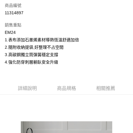
商品編號
信用卡分期付款
11314897
6 期 0 利率 每期
NT$1,230
21家銀行
銷售重點
合作金庫商業銀行
第一商業銀行
LINE Pay
EM24
華南商業銀行
彰化商業銀行
1.表布添加石墨烯素材導熱恆溫舒適加倍
Apple Pay
上海商業儲蓄銀行
台北富邦商業銀行
國泰世華商業銀行
兆豐國際商業銀行
2.隨附收納提袋,好整理不占空間
街口支付
臺灣中小企業銀行
台中商業銀行
3.高碳鋼獨立筒彈簧穩定支撐
匯豐（台灣）商業銀行
華泰商業銀行
4.強化防穿刺層躺臥安全升級
ATM付款
聯邦商業銀行
遠東國際商業銀行
元大商業銀行
永豐商業銀行
運送方式
玉山商業銀行
星展（台灣）商業銀行
台新國際商業銀行
中國信託商業銀行
宅配
詳細說明
商品規格
相關推薦
台灣樂天信用卡公司
免運費