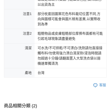
以出貨為主
注意1
部分枕套因圖案花色布料裁切位置不同,方
向與圖樣可能會與圖片稍有差異,以實際收
到為準
注意2
粗糙物品或皮膚粗糙部位摩擦布面都有可能
引起毛球現象請盡量避免
清潔
可水洗/不可烘乾/不可漂白/洗劑請勿直接接
觸布料/勿使用強力漂白清潔劑/浸泡時間請
勿超過十分鐘/請翻面置入大型洗衣袋以弱
機速單獨清洗
產地
台灣
客服
商品相關分類 (2)