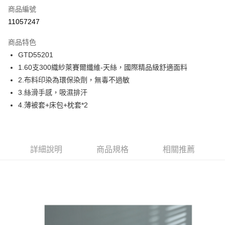
商品編號
信用卡分期付款
11057247
6 期 0 利率 每期
NT$710
21家銀行
商品特色
合作金庫商業銀行
第一商業銀行
超商取貨付款
GTD55201
華南商業銀行
彰化商業銀行
1.60支300織紗萊賽爾纖維-天絲，國際精品級舒適面料
LINE Pay
上海商業儲蓄銀行
台北富邦商業銀行
國泰世華商業銀行
兆豐國際商業銀行
2.布料印染為環保染劑，無毒不過敏
Apple Pay
臺灣中小企業銀行
台中商業銀行
3.絲滑手感，吸濕排汗
匯豐（台灣）商業銀行
華泰商業銀行
4.薄被套+床包+枕套*2
街口支付
聯邦商業銀行
遠東國際商業銀行
元大商業銀行
永豐商業銀行
ATM付款
玉山商業銀行
星展（台灣）商業銀行
台新國際商業銀行
中國信託商業銀行
運送方式
詳細說明
商品規格
相關推薦
台灣樂天信用卡公司
全家取貨付款
免運費
付款後全家取貨
免運費