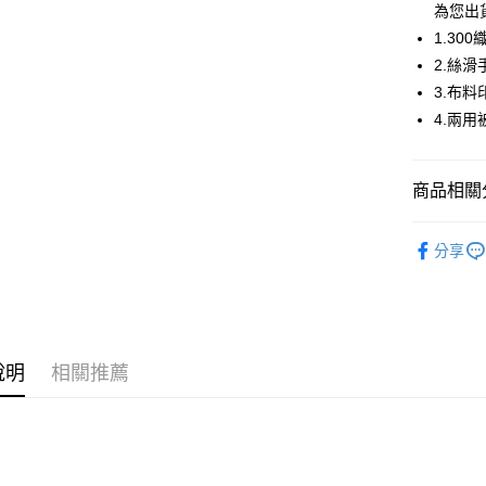
華南商
為您出
Apple Pay
上海商
1.3
國泰世
2.絲
街口支付
臺灣中
3.布
匯豐（
ATM付款
聯邦商
4.兩用
元大商
玉山商
運送方式
台新國
商品相關分
台灣樂
宅配
材質｜素
免運費
分享
【TENC
說明
相關推薦