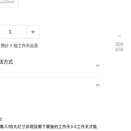
x240cm
清除
預計 3 個工作天出貨
紀錄
送方式
費
次付款
期付款
0 利率 每期
NT$530
21家銀行
3
庫商業銀行
第一商業銀行
意單人/特大尺寸非現貨需下單後約工作天3-5工作天才能