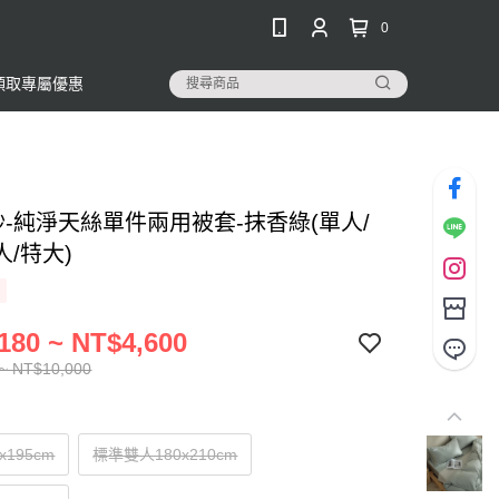
0
領取專屬優惠
紗-純淨天絲單件兩用被套-抹香綠(單人/
/特大)
180 ~ NT$4,600
~ NT$10,000
x195cm
標準雙人180x210cm