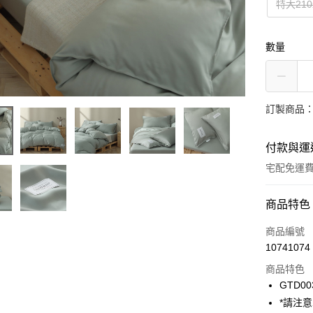
特大210
數量
訂製商品：
付款與運
宅配免運
付款方式
商品特色
信用卡一
商品編號
10741074
信用卡分
商品特色
6 期 
GTD00
合作金
*請注
LINE Pay