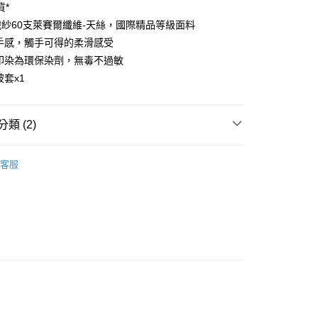
業銀行
彰化商業銀行
貨*
業儲蓄銀行
台北富邦商業銀行
00織紗60支萊賽爾纖維-天絲，國際精品等級面料
華商業銀行
兆豐國際商業銀行
滑手感，觸手可得的柔滑感受
小企業銀行
台中商業銀行
料印染為環保染劑，無毒不過敏
台灣）商業銀行
華泰商業銀行
業銀行
遠東國際商業銀行
被套x1
業銀行
永豐商業銀行
業銀行
星展（台灣）商業銀行
際商業銀行
中國信託商業銀行
類 (2)
天信用卡公司
色款天絲。純色極簡・好搭配
兩用被
客服
EL】天絲系列推薦
60's素色天絲｜純淨天絲