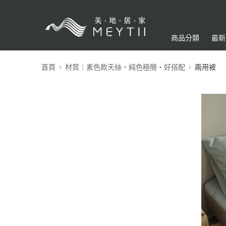
商品分類
最新
首頁
材質｜素色款天絲。純色極簡・好搭配
兩用被