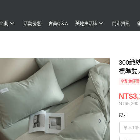
企劃
活動優惠
會員Q＆A
美地生活誌
門市資訊
300織
標準雙人
宅配免運費
NT$3,
NT$5,200 
尺寸
單人135