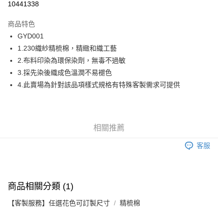
10441338
6 期 0 利率 每期
NT$16,666
21家銀行
商品特色
合作金庫商業銀行
第一商業銀行
LINE Pay
GYD001
華南商業銀行
彰化商業銀行
1.230織紗精梳棉，精緻和織工藝
Apple Pay
上海商業儲蓄銀行
台北富邦商業銀行
國泰世華商業銀行
兆豐國際商業銀行
2.布料印染為環保染劑，無毒不過敏
街口支付
臺灣中小企業銀行
台中商業銀行
3.採先染後織成色溫潤不易褪色
匯豐（台灣）商業銀行
華泰商業銀行
4.此賣場為針對該品項樣式規格有特殊客製需求可提供
ATM付款
聯邦商業銀行
遠東國際商業銀行
元大商業銀行
永豐商業銀行
運送方式
玉山商業銀行
星展（台灣）商業銀行
台新國際商業銀行
中國信託商業銀行
宅配
相關推薦
台灣樂天信用卡公司
免運費
客服
商品相關分類 (1)
【客製服務】任選花色可訂製尺寸
精梳棉