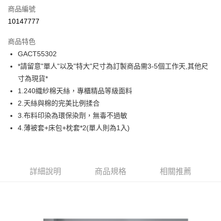
商品編號
信用卡分期付款
10147777
6 期 0 利率 每期
NT$493
21家銀行
商品特色
合作金庫商業銀行
第一商業銀行
超商取貨付款
GACT55302
華南商業銀行
彰化商業銀行
*請留意"單人"以及"特大"尺寸為訂製商品需3-5個工作天,其他尺
LINE Pay
上海商業儲蓄銀行
台北富邦商業銀行
國泰世華商業銀行
兆豐國際商業銀行
寸為現貨*
Apple Pay
臺灣中小企業銀行
台中商業銀行
1.240織紗棉天絲，專櫃精品等級面料
匯豐（台灣）商業銀行
華泰商業銀行
2.天絲與棉的完美比例揉合
街口支付
聯邦商業銀行
遠東國際商業銀行
3.布料印染為環保染劑，無毒不過敏
元大商業銀行
永豐商業銀行
ATM付款
4.薄被套+床包+枕套*2(單人則為1入)
玉山商業銀行
星展（台灣）商業銀行
台新國際商業銀行
中國信託商業銀行
運送方式
台灣樂天信用卡公司
全家取貨付款
詳細說明
商品規格
相關推薦
免運費
付款後全家取貨
免運費