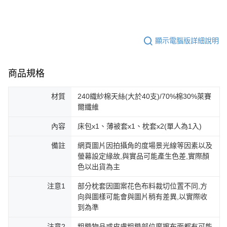
顯示電腦版詳細說明
商品規格
材質
240織紗棉天絲(大於40支)/70%棉30%萊賽
爾纖維
內容
床包x1、薄被套x1、枕套x2(單人為1入)
備註
網頁圖片因拍攝角的度場景光線等因素以及
螢幕設定緣故,與實品可能產生色差,實際顏
色以出貨為主
注意1
部分枕套因圖案花色布料裁切位置不同,方
向與圖樣可能會與圖片稍有差異,以實際收
到為準
注意2
粗糙物品或皮膚粗糙部位摩擦布面都有可能