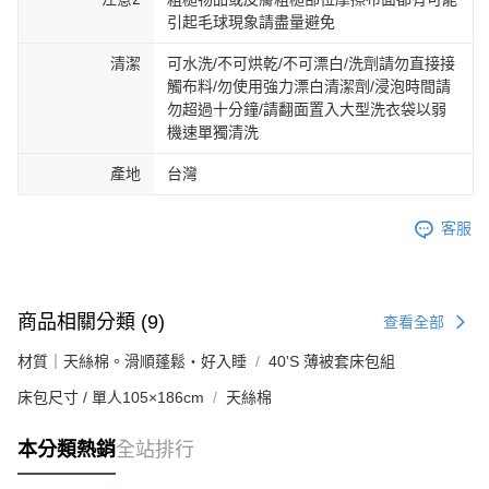
引起毛球現象請盡量避免
清潔
可水洗/不可烘乾/不可漂白/洗劑請勿直接接
觸布料/勿使用強力漂白清潔劑/浸泡時間請
勿超過十分鐘/請翻面置入大型洗衣袋以弱
機速單獨清洗
產地
台灣
客服
商品相關分類 (9)
查看全部
材質｜天絲棉。滑順蓬鬆・好入睡
40'S 薄被套床包組
床包尺寸 / 單人105×186cm
天絲棉
本分類熱銷
全站排行